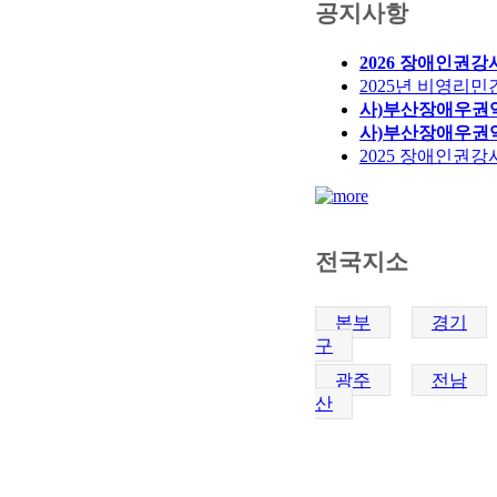
공지사항
2026 장애인권
2025년 비영리
사)부산장애우권익
사)부산장애우권익
2025 장애인권
전국지소
본부
경기
구
광주
전남
산