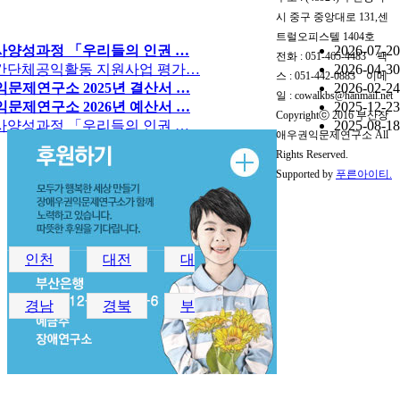
시 중구 중앙대로 131,센
트럴오피스텔 1404호
강사양성과정 「우리들의 인권 …
2026-07-20
전화 : 051-465-4483 팩
민간단체공익활동 지원사업 평가…
2026-04-30
스 : 051-442-0883 이메
문제연구소 2025년 결산서 …
2026-02-24
일 : cowalkbs@hanmail.net
문제연구소 2026년 예산서 …
2025-12-23
Copyrightⓒ 2016 부산장
강사양성과정 「우리들의 인권 …
2025-08-18
애우권익문제연구소 All
Rights Reserved.
Supported by
푸른아이티.
인천
대전
대
경남
경북
부